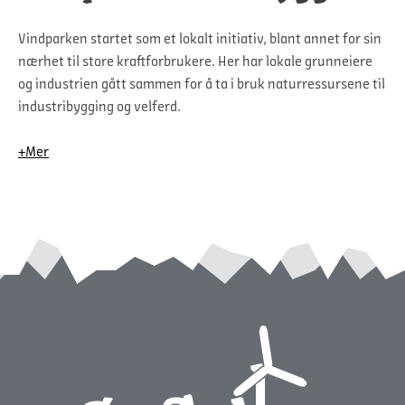
Vindparken startet som et lokalt initiativ, blant annet for sin
nærhet til store kraftforbrukere. Her har lokale grunneiere
og industrien gått sammen for å ta i bruk naturressursene til
industribygging og velferd.
+Mer
I 2014 ga kommunestyret i Vefsn tilslutning til søknaden.
Etter dette har prosjektet vært gjennom en grundig
konsesjonsprosess med godkjenninger fra nasjonale
myndigheter, og flere år med åpen demokratisk prosess og en
lang rekke tilpasninger og forbedringer etter innspill fra
lokalsamfunnet.