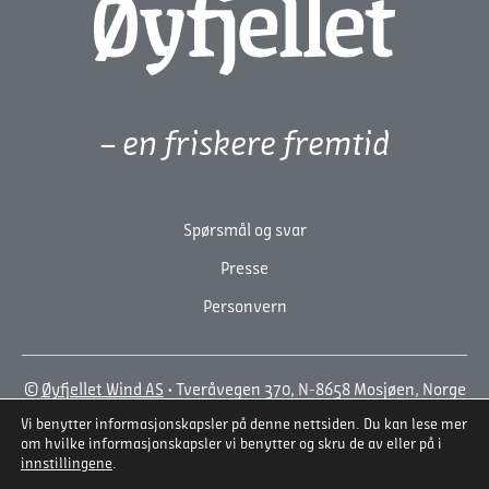
– en friskere fremtid
Spørsmål og svar
Presse
Personvern
©
Øyfjellet Wind AS
• Tveråvegen 370, N-8658 Mosjøen, Norge
• +47 918 71 792
Vi benytter informasjonskapsler på denne nettsiden. Du kan lese mer
En Wordpress-løsning fra
BYRÅET SYDVEST
om hvilke informasjonskapsler vi benytter og skru de av eller på i
innstillingene
.