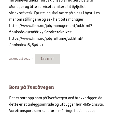
Turbinleverandør Nordex ansetter nå Service Site
Manager og åtte serviceteknikere til Øyfjellet
vindkraftverk. Første lag skal være på plass i høst. Les
mer om stillingene og søk her: Site manager:
https://www.finn.no/job/management/ad.html?
finnkode=190988157 Servicetekniker:
https://www.finn.no/job/fulltime/ad.html?
finnkode=187896121
Les mer
21. august 2020
Bom på Tveråvegen
Det er satt opp bom på Tveråvegen ved brakkeriggen da
dette er et anleggsområde og utbygger har HMS-ansvar.
Varetransport som skal forbi må ringe til Veidekke;