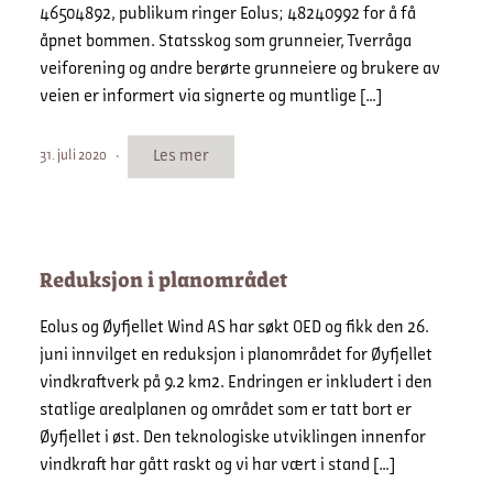
46504892, publikum ringer Eolus; 48240992 for å få
åpnet bommen. Statsskog som grunneier, Tverråga
veiforening og andre berørte grunneiere og brukere av
veien er informert via signerte og muntlige […]
Les mer
31. juli 2020
Reduksjon i planområdet
Eolus og Øyfjellet Wind AS har søkt OED og fikk den 26.
juni innvilget en reduksjon i planområdet for Øyfjellet
vindkraftverk på 9.2 km2. Endringen er inkludert i den
statlige arealplanen og området som er tatt bort er
Øyfjellet i øst. Den teknologiske utviklingen innenfor
vindkraft har gått raskt og vi har vært i stand […]