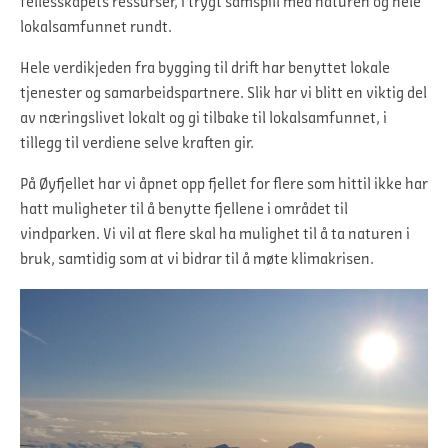
fellesskapets ressurser, i trygt samspill med naturen og hele
lokalsamfunnet rundt.
Hele verdikjeden fra bygging til drift har benyttet lokale
tjenester og samarbeidspartnere. Slik har vi blitt en viktig del
av næringslivet lokalt og gi tilbake til lokalsamfunnet, i
tillegg til verdiene selve kraften gir.
På Øyfjellet har vi åpnet opp fjellet for flere som hittil ikke har
hatt muligheter til å benytte fjellene i området til
vindparken. Vi vil at flere skal ha mulighet til å ta naturen i
bruk, samtidig som at vi bidrar til å møte klimakrisen.