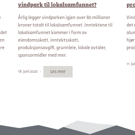
vindpark til lokalsamfunnet?
pr
e
Årlig legger vindparken igjen over 80 millioner
Vind
kroner totalt til lokalsamfunnet. Inntektene til
det 
 det
lokalsamfunnet kommer i form av
alu
len
eiendomsskatt, inntektsskatt,
hjør
ere
produksjonsavgift, grunnleie, lokale avtaler,
prod
sponsormidler med mer.
11. j
Les mer
18. juni 2020