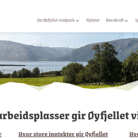
Om Øyfjellet vindpark
Nyheter
Bærekraft
S
rbeidsplasser gir Øyfjellet 
r
Hvor store inntekter gir Øyfjellet
Hv